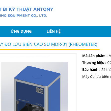
ỨNG DỤNG
LIÊN HỆ
Y ĐO LƯU BIẾN CAO SU MDR-01 (RHEOMETER)
Mã Sản phẩm :
M
Thương hiệu :
C
Bảo hành :
24 th
Máy đo lưu biến 