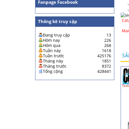
Fanpage Facebook
-
-
Cat
Thống kê truy cập
Man
Đang truy cập
13
Hôm nay
226
Hôm qua
268
Tuần này
1618
SẢ
Tuần trước
425176
Tháng này
1851
Tháng trước
8372
Tổng cộng
428441