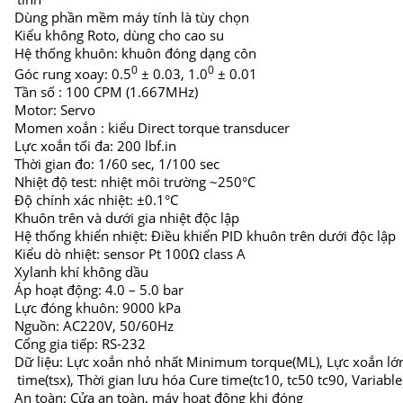
Dùng phần mềm máy tính là tùy chọn
Kiểu không Roto, dùng cho cao su
Hệ thống khuôn: khuôn đóng dạng côn
0
0
Góc rung xoay: 0.5
± 0.03, 1.0
± 0.01
Tần số : 100 CPM (1.667MHz)
Motor: Servo
Momen xoắn : kiểu Direct torque transducer
Lực xoắn tối đa: 200 lbf.in
Thời gian đo: 1/60 sec, 1/100 sec
Nhiệt độ test: nhiệt môi trường ~250°C
Độ chính xác nhiệt: ±0.1°C
Khuôn trên và dưới gia nhiệt độc lập
Hệ thống khiển nhiệt: Điều khiển PID khuôn trên dưới độc lập
Kiểu dò nhiệt: sensor Pt 100Ω class A
Xylanh khí không dầu
Áp hoạt động: 4.0 – 5.0 bar
Lực đóng khuôn: 9000 kPa
Nguồn: AC220V, 50/60Hz
Cổng gia tiếp: RS-232
Dữ liệu: Lực xoắn nhỏ nhất Minimum torque(ML), Lực xoắn lớ
time(tsx), Thời gian lưu hóa Cure time(tc10, tc50 tc90, Variable 
An toàn: Cửa an toàn, máy hoạt động khi đóng