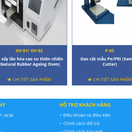
OV-01/ OV-02
P-03
 sấy lão hóa cao su thiên nhiên
Dao cắt mẫu Po/PRI (Sa
(Natural Rubber Ageing Oven)
Cutter)
CHI TIẾT SẢN PHẨM
CHI TIẾT SẢN PHẨM
NY
HỖ TRỢ KHÁCH HÀNG
TP. HCM
Điều khoản và điều kiện
Chính sách đổi trả
Chính sách bảo mật