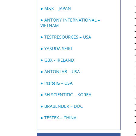
-
M&K – JAPAN
-
-
ANTONY INTERNATIONAL –
-
VIETNAM
-
-
TESTRESOURCES – USA
-
YASUDA SEIKI
-
-
GBX - IRELAND
-
-
ANTONLAB – USA
-
-
InsiteIG – USA
-
-
SH SCIENTIFIC – KOREA
-
-
BRABENDER – ĐỨC
-
-
TESTEX – CHINA
-
-