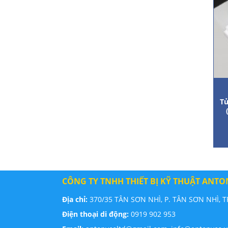
Tủ
CÔNG TY TNHH THIẾT BỊ KỸ THUẬT ANTO
Địa chỉ:
370/35 TÂN SƠN NHÌ, P. TÂN SƠN NHÌ, 
Điện thoại di động:
0919 902 953