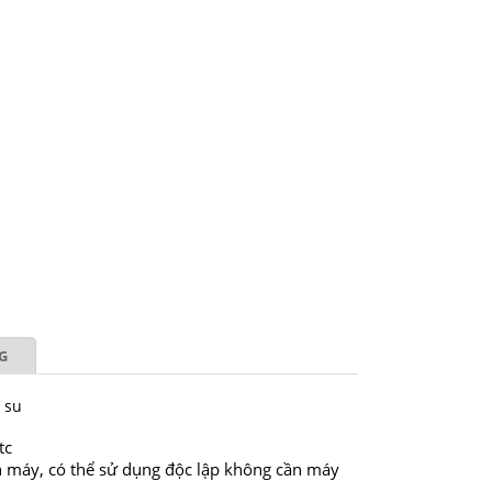
G
o su
tc
n máy, có thể sử dụng độc lập không cần máy