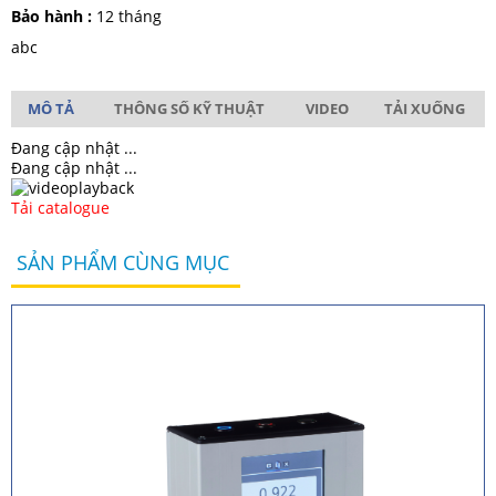
Bảo hành :
12 tháng
abc
MÔ TẢ
THÔNG SỐ KỸ THUẬT
VIDEO
TẢI XUỐNG
Đang cập nhật ...
Đang cập nhật ...
Tải catalogue
SẢN PHẨM CÙNG MỤC