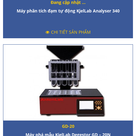
Đang cập nhật ...
Máy phân tích đạm tự động KjelLab Analyser 340
CHI TIẾT SẢN PHẨM
GD-20
Máy phá mẫu KjelLab Degestor GD – 20N