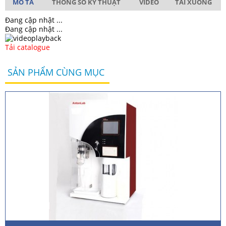
MÔ TẢ
THÔNG SỐ KỸ THUẬT
VIDEO
TẢI XUỐNG
Đang cập nhật ...
Đang cập nhật ...
Tải catalogue
SẢN PHẨM CÙNG MỤC